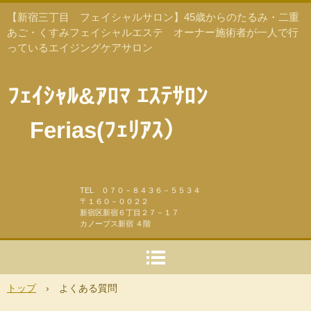
【新宿三丁目 フェイシャルサロン】45歳からのたるみ・二重
あご・くすみフェイシャルエステ オーナー施術者が一人で行
っているエイジングケアサロン
ﾌｪｲｼｬﾙ&ｱﾛﾏ ｴｽﾃｻﾛﾝ
Ferias(ﾌｪﾘｱｽ）
TEL ０７０－８４３６－５５３４
〒１６０－００２２
新宿区新宿６丁目２７－１７
カノープス新宿 ４階
トップ
›
よくある質問