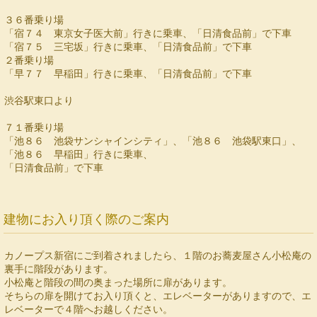
３６番乗り場
「宿７４ 東京女子医大前」行きに乗車、「日清食品前」で下車
「宿７５ 三宅坂」行きに乗車、「日清食品前」で下車
２番乗り場
「早７７ 早稲田」行きに乗車、「日清食品前」で下車
渋谷駅東口より
７１番乗り場
「池８６ 池袋サンシャインシティ」、「池８６ 池袋駅東口」、
「池８６ 早稲田」行きに乗車、
「日清食品前」で下車
建物にお入り頂く際のご案内
カノープス新宿にご到着されましたら、１階のお蕎麦屋さん小松庵の
裏手に階段があります。
小松庵と階段の間の奥まった場所に扉があります。
そちらの扉を開けてお入り頂くと、エレベーターがありますので、エ
レベーターで４階へお越しください。