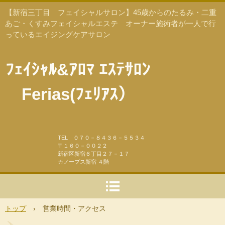
【新宿三丁目 フェイシャルサロン】45歳からのたるみ・二重
あご・くすみフェイシャルエステ オーナー施術者が一人で行
っているエイジングケアサロン
ﾌｪｲｼｬﾙ&ｱﾛﾏ ｴｽﾃｻﾛﾝ
Ferias(ﾌｪﾘｱｽ）
TEL ０７０－８４３６－５５３４
〒１６０－００２２
新宿区新宿６丁目２７－１７
カノープス新宿 ４階
トップ
›
営業時間・アクセス