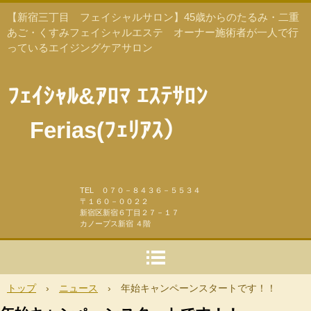
【新宿三丁目 フェイシャルサロン】45歳からのたるみ・二重
あご・くすみフェイシャルエステ オーナー施術者が一人で行
っているエイジングケアサロン
ﾌｪｲｼｬﾙ&ｱﾛﾏ ｴｽﾃｻﾛﾝ
Ferias(ﾌｪﾘｱｽ）
TEL ０７０－８４３６－５５３４
〒１６０－００２２
新宿区新宿６丁目２７－１７
カノープス新宿 ４階
トップ
›
ニュース
›
年始キャンペーンスタートです！！