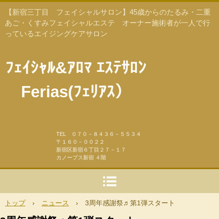
【新宿三丁目 フェイシャルサロン】45歳からのたるみ・二重
あご・くすみフェイシャルエステ オーナー施術者が一人で行
っているエイジングケアサロン
ﾌｪｲｼｬﾙ&ｱﾛﾏ ｴｽﾃｻﾛﾝ
Ferias(ﾌｪﾘｱｽ）
TEL ０７０－８４３６－５５３４
〒１６０－００２２
新宿区新宿６丁目２７－１７
カノープス新宿 ４階
トップ
›
ニュース
›
3周年感謝祭♬第1弾スタート