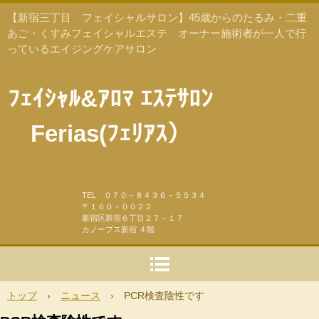
【新宿三丁目 フェイシャルサロン】45歳からのたるみ・二重
あご・くすみフェイシャルエステ オーナー施術者が一人で行
っているエイジングケアサロン
ﾌｪｲｼｬﾙ&ｱﾛﾏ ｴｽﾃｻﾛﾝ
Ferias(ﾌｪﾘｱｽ）
TEL ０７０－８４３６－５５３４
〒１６０－００２２
新宿区新宿６丁目２７－１７
カノープス新宿 ４階
トップ
›
ニュース
›
PCR検査陰性です