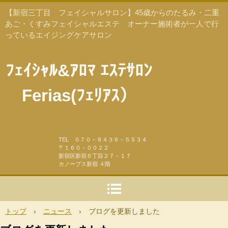
【新宿三丁目 フェイシャルサロン】45歳からのたるみ・二重
あご・くすみフェイシャルエステ オーナー施術者が一人で行
っているエイジングケアサロン
ﾌｪｲｼｬﾙ&ｱﾛﾏ ｴｽﾃｻﾛﾝ
Ferias(ﾌｪﾘｱｽ）
TEL ０７０－８４３６－５５３４
〒１６０－００２２
新宿区新宿６丁目２７－１７
カノープス新宿 ４階
トップ
›
ニュース
›
ブログを更新しました