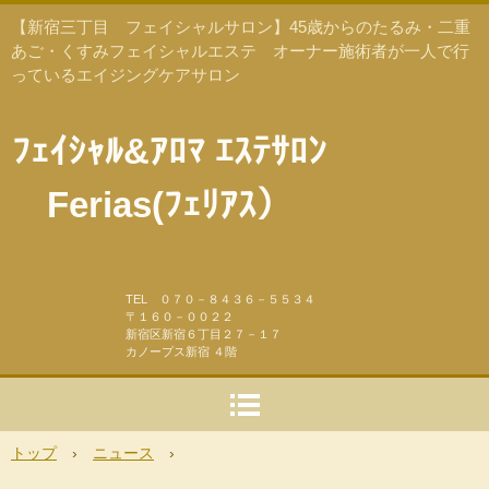
【新宿三丁目 フェイシャルサロン】45歳からのたるみ・二重
あご・くすみフェイシャルエステ オーナー施術者が一人で行
っているエイジングケアサロン
ﾌｪｲｼｬﾙ&ｱﾛﾏ ｴｽﾃｻﾛﾝ
Ferias(ﾌｪﾘｱｽ）
TEL ０７０－８４３６－５５３４
〒１６０－００２２
新宿区新宿６丁目２７－１７
カノープス新宿 ４階
トップ
›
ニュース
›