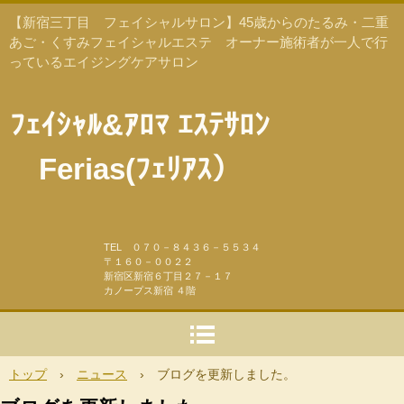
【新宿三丁目 フェイシャルサロン】45歳からのたるみ・二重
あご・くすみフェイシャルエステ オーナー施術者が一人で行
っているエイジングケアサロン
ﾌｪｲｼｬﾙ&ｱﾛﾏ ｴｽﾃｻﾛﾝ
Ferias(ﾌｪﾘｱｽ）
TEL ０７０－８４３６－５５３４
〒１６０－００２２
新宿区新宿６丁目２７－１７
カノープス新宿 ４階
トップ
›
ニュース
›
ブログを更新しました。