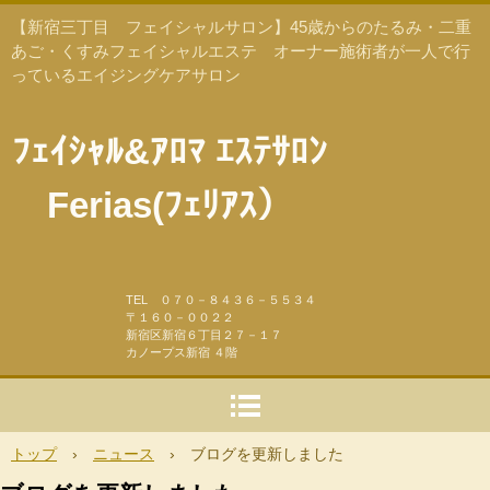
【新宿三丁目 フェイシャルサロン】45歳からのたるみ・二重
あご・くすみフェイシャルエステ オーナー施術者が一人で行
っているエイジングケアサロン
ﾌｪｲｼｬﾙ&ｱﾛﾏ ｴｽﾃｻﾛﾝ
Ferias(ﾌｪﾘｱｽ）
TEL ０７０－８４３６－５５３４
〒１６０－００２２
新宿区新宿６丁目２７－１７
カノープス新宿 ４階
トップ
›
ニュース
›
ブログを更新しました