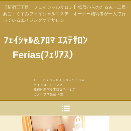
【新宿三丁目 フェイシャルサロン】45歳からのたるみ・二重
あご・くすみフェイシャルエステ オーナー施術者が一人で行
っているエイジングケアサロン
ﾌｪｲｼｬﾙ&ｱﾛﾏ ｴｽﾃｻﾛﾝ
Ferias(ﾌｪﾘｱｽ）
TEL ０７０－８４３６－５５３４
〒１６０－００２２
新宿区新宿６丁目２７－１７
カノープス新宿 ４階